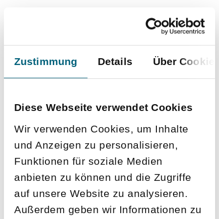
Event-
Akademie
Baden-
Baden
EurAka
EurAka
EurAka
EurAka
EurAka
–
bei
bei
bei
bei
bei
Zustimmung
Details
Über Cookie
Home
Facebook
Xing
Instagram
LinkedIn
100PRO.ORG
Kurssuche
Suche
(Öffnet
(Öffnet
(Öffnet
(Öffnet
(Öffnet
den
den
den
den
den
Link
Link
Link
Link
Link
MONATSÜBERSICHT
Diese Webseite verwendet Cookies
zu
zu
zu
zu
zu
Facebook
Xing
Instagram
LinkedIn
100PRO.ORG
in
in
in
in
in
Wir verwenden Cookies, um Inhalte
einem
einem
einem
einem
einem
und Anzeigen zu personalisieren,
neuen
neuen
neuen
neuen
neuen
Reiter)
Reiter)
Reiter)
Reiter)
Reiter)
Funktionen für soziale Medien
anbieten zu können und die Zugriffe
auf unsere Website zu analysieren.
Außerdem geben wir Informationen zu