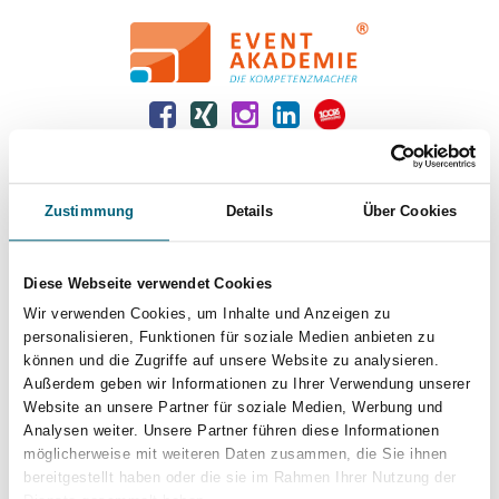
Event-
Akademie
Baden-
Baden
EurAka
EurAka
EurAka
EurAka
EurAka
–
bei
bei
bei
bei
bei
Home
Facebook
Xing
Instagram
LinkedIn
100PRO.ORG
Kurssuche
Suche
(Öffnet
(Öffnet
(Öffnet
(Öffnet
(Öffnet
den
den
den
den
den
Zustimmung
Details
Über Cookies
Link
Link
Link
Link
Link
Grundlehrgang Bühnen- und
zu
zu
zu
zu
zu
Facebook
Xing
Instagram
LinkedIn
100PRO.ORG
Event-Pyrotechniker/-in
Diese Webseite verwendet Cookies
in
in
in
in
in
einem
einem
einem
einem
einem
Wir verwenden Cookies, um Inhalte und Anzeigen zu
neuen
neuen
neuen
neuen
neuen
personalisieren, Funktionen für soziale Medien anbieten zu
Reiter)
Reiter)
Reiter)
Reiter)
Reiter)
können und die Zugriffe auf unsere Website zu analysieren.
Außerdem geben wir Informationen zu Ihrer Verwendung unserer
Website an unsere Partner für soziale Medien, Werbung und
Analysen weiter. Unsere Partner führen diese Informationen
möglicherweise mit weiteren Daten zusammen, die Sie ihnen
bereitgestellt haben oder die sie im Rahmen Ihrer Nutzung der